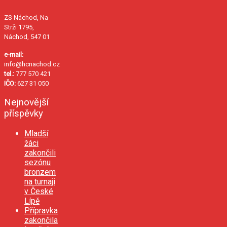
ZS Náchod, Na
Strži 1795,
Náchod, 547 01
e-mail:
info@hcnachod.cz
tel.:
777 570 421
IČO:
627 31 050
Nejnovější
příspěvky
Mladší
žáci
zakončili
sezónu
bronzem
na turnaji
v České
Lípě
Přípravka
zakončila