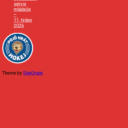
servis
mládeže
–
11. týden
2026
Theme by
SiteOrigin