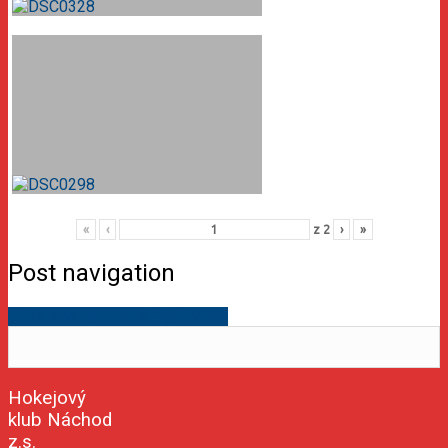
«
‹
z
2
›
»
Post navigation
←
Za sportem na náměstí 2020
Hokejový
klub Náchod
z.s.