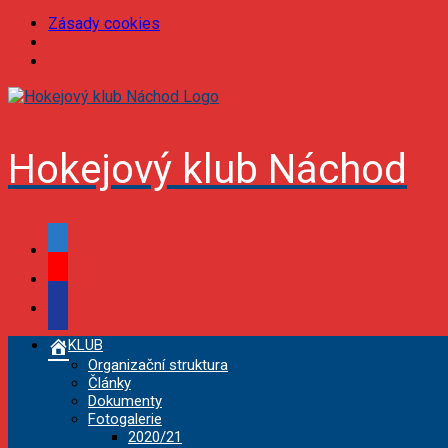
Zásady cookies
Skip
to
content
Hokejový klub Náchod
facebook
youtube
podcast
KLUB
Organizační struktura
Články
Dokumenty
Fotogalerie
2020/21