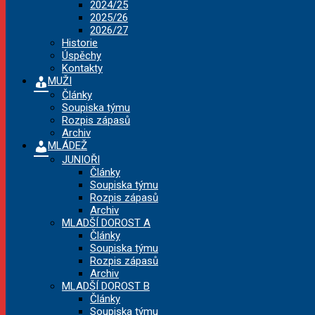
2024/25
2025/26
2026/27
Historie
Úspěchy
Kontakty
MUŽI
Články
Soupiska týmu
Rozpis zápasů
Archiv
MLÁDEŽ
JUNIOŘI
Články
Soupiska týmu
Rozpis zápasů
Archiv
MLADŠÍ DOROST A
Články
Soupiska týmu
Rozpis zápasů
Archiv
MLADŠÍ DOROST B
Články
Soupiska týmu