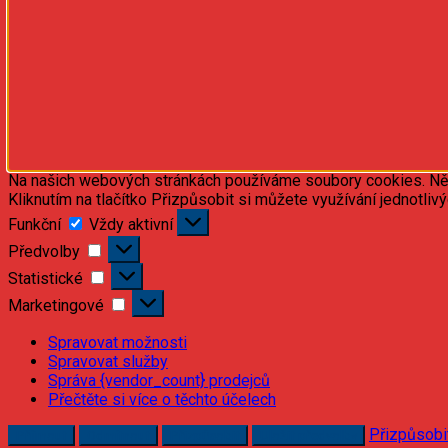
Na našich webových stránkách používáme soubory cookies. Někte
Kliknutím na tlačítko Přizpůsobit si můžete využívání jednotliv
Funkční
Funkční
Vždy aktivní
Předvolby
Předvolby
Statistické
Statistické
Marketingové
Marketingové
Spravovat možnosti
Spravovat služby
Správa {vendor_count} prodejců
Přečtěte si více o těchto účelech
Přizpůsobi
Příjmout
Odmítnout
Přizpůsobit
Uložit předvolby