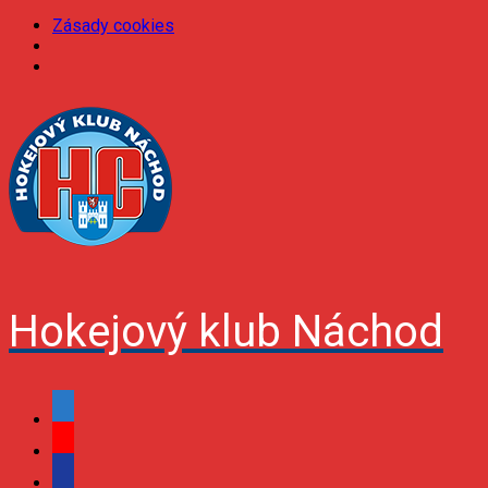
Zásady cookies
Skip
to
content
Hokejový klub Náchod
facebook
youtube
podcast