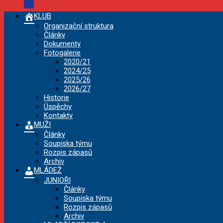
KLUB
Organizační struktura
Články
Dokumenty
Fotogalerie
2020/21
2024/25
2025/26
2026/27
Historie
Úspěchy
Kontakty
MUŽI
Články
Soupiska týmu
Rozpis zápasů
Archiv
MLÁDEŽ
JUNIOŘI
Články
Soupiska týmu
Rozpis zápasů
Archiv