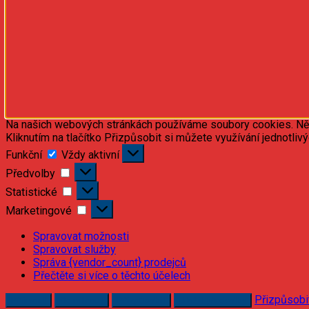
Na našich webových stránkách používáme soubory cookies. Někte
Kliknutím na tlačítko Přizpůsobit si můžete využívání jednotliv
Funkční
Funkční
Vždy aktivní
Předvolby
Předvolby
Statistické
Statistické
Marketingové
Marketingové
Spravovat možnosti
Spravovat služby
Správa {vendor_count} prodejců
Přečtěte si více o těchto účelech
Přizpůsobi
Příjmout
Odmítnout
Přizpůsobit
Uložit předvolby