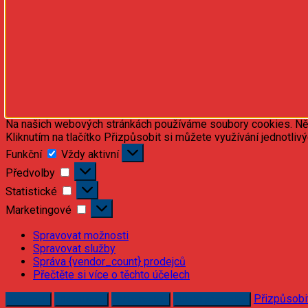
Na našich webových stránkách používáme soubory cookies. Někte
Kliknutím na tlačítko Přizpůsobit si můžete využívání jednotliv
Funkční
Funkční
Vždy aktivní
Předvolby
Předvolby
Statistické
Statistické
Marketingové
Marketingové
Spravovat možnosti
Spravovat služby
Správa {vendor_count} prodejců
Přečtěte si více o těchto účelech
Přizpůsobi
Příjmout
Odmítnout
Přizpůsobit
Uložit předvolby