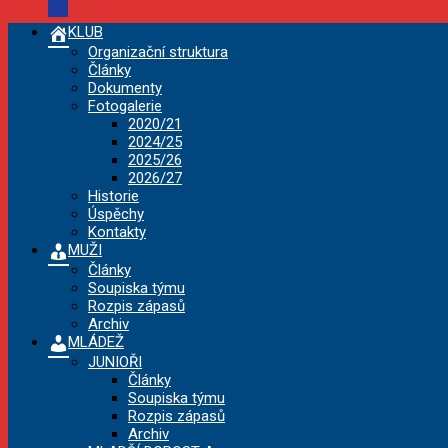
KLUB
Organizační struktura
Články
Dokumenty
Fotogalerie
2020/21
2024/25
2025/26
2026/27
Historie
Úspěchy
Kontakty
MUŽI
Články
Soupiska týmu
Rozpis zápasů
Archiv
MLÁDEŽ
JUNIOŘI
Články
Soupiska týmu
Rozpis zápasů
Archiv