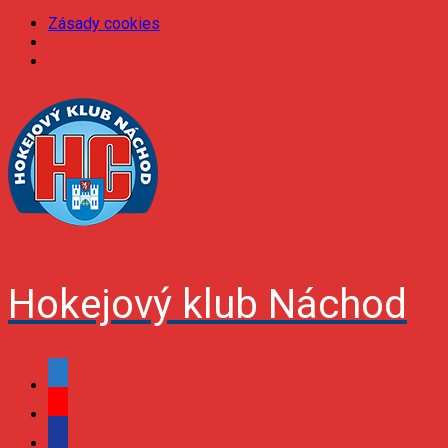
Zásady cookies
Skip
to
content
Hokejový klub Náchod
facebook
youtube
podcast