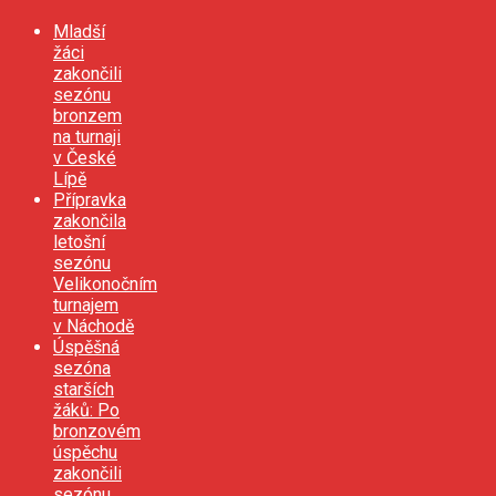
Mladší
žáci
zakončili
sezónu
bronzem
na turnaji
v České
Lípě
Přípravka
zakončila
letošní
sezónu
Velikonočním
turnajem
v Náchodě
Úspěšná
sezóna
starších
žáků: Po
bronzovém
úspěchu
zakončili
sezónu