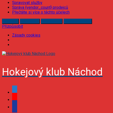
Spravovat služby
Správa {vendor_count} prodejců
Přečtěte si více o těchto účelech
Příjmout
Odmítnout
Přizpůsobit
Uložit předvolby
Přizpůsobit
Zásady cookies
Skip
to
content
Hokejový klub Náchod
facebook
youtube
podcast