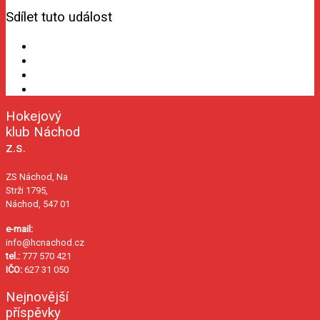
Sdílet tuto událost
Hokejový
klub Náchod
z.s.
ZS Náchod, Na
Strži 1795,
Náchod, 547 01
e-mail:
info@hcnachod.cz
tel.:
777 570 421
IČO:
627 31 050
Nejnovější
příspěvky