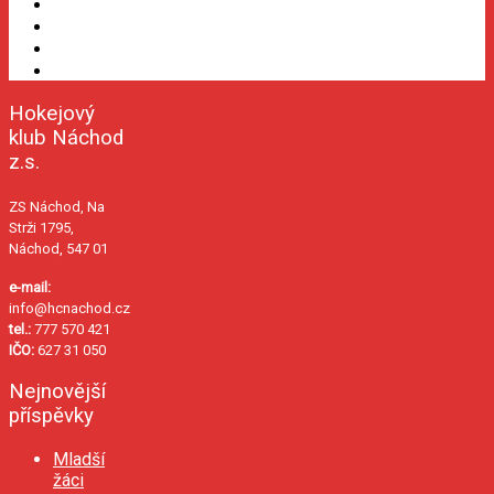
Hokejový
klub Náchod
z.s.
ZS Náchod, Na
Strži 1795,
Náchod, 547 01
e-mail:
info@hcnachod.cz
tel.:
777 570 421
IČO:
627 31 050
Nejnovější
příspěvky
Mladší
žáci