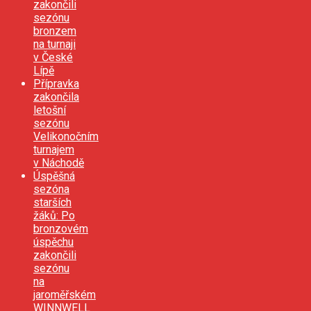
zakončili
sezónu
bronzem
na turnaji
v České
Lípě
Přípravka
zakončila
letošní
sezónu
Velikonočním
turnajem
v Náchodě
Úspěšná
sezóna
starších
žáků: Po
bronzovém
úspěchu
zakončili
sezónu
na
jaroměřském
WINNWELL