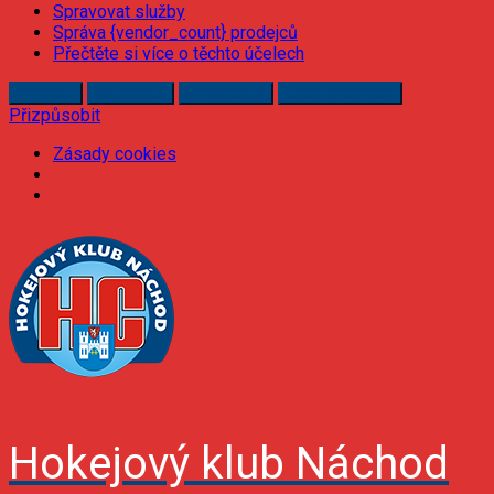
Spravovat služby
Správa {vendor_count} prodejců
Přečtěte si více o těchto účelech
Příjmout
Odmítnout
Přizpůsobit
Uložit předvolby
Přizpůsobit
Zásady cookies
Skip
to
content
Hokejový klub Náchod