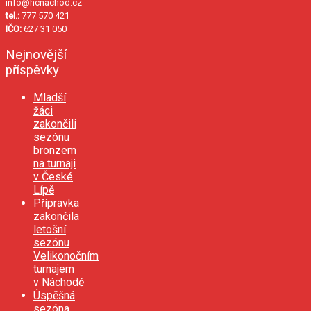
info@hcnachod.cz
tel.:
777 570 421
IČO:
627 31 050
Nejnovější
příspěvky
Mladší
žáci
zakončili
sezónu
bronzem
na turnaji
v České
Lípě
Přípravka
zakončila
letošní
sezónu
Velikonočním
turnajem
v Náchodě
Úspěšná
sezóna