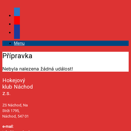
facebook
youtube
podcast
Menu
Přípravka
Nebyla nalezena žádná událost!
Hokejový
klub Náchod
z.s.
ZS Náchod, Na
Strži 1795,
Náchod, 547 01
e-mail: