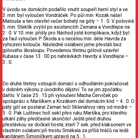
V úvodu se domácím podařilo vnutit soupeři herní styl a ve
3. min. byl vyloučen Vondráček. Po půl min. Kozák našel
Matouše a ten otevřel večer bohatý na góly – 1 : 0. V polovině
5. min. Steklík zvýšil po asistencích Zemana a Vondřejce na
2 : 0. V 10. min. přišly pro Náchod jisté komplikace, když byl
za faul vyloučen P. Škoda a o necelou min. déle Havrda za
vyhození kotouče. Následné oslabení jsme přestáli bez
gólového škraloupu. Povedenou třetinu gólově uzavřel
Kubasa v čase 13 : 00 po nahrávkách Havrdy a Vondřejce –
3 : 0.
Do druhé třetiny vstoupili domácí s odhodláním pokračovat
v dobrém výkonu z úvodního dějství. To se jim zpočátku
dařilo. V čase 25 : 15 při vyloučení Macha Červíček po
spolupráci s Maršíkem a Kozákem dal domácím klid – 4 : 0. O
pátý gól se postaral Zeman tečí Sklenářovy rány od modré –
5 : 0. Pak Luštinec holí sekl přes ruku Maršíka, pro kterého
utkání záhy předčasně skončilo! Ještě před druhou
přestávkou se dočkali hosté, kteří 7 sek. před klaksonem ve
vlastním oslabení při trestu Smékala za příliš hráčů na ledě
kapitánem Šimoníčkem upravili na 5 : 1.