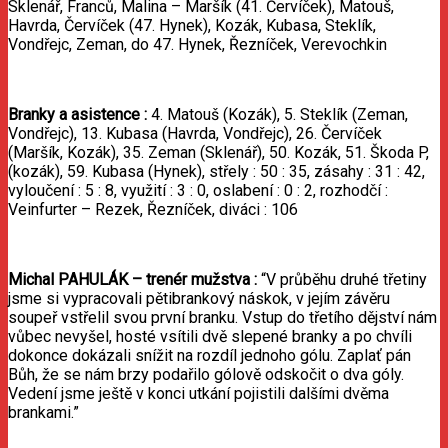
Sklenář, Franců, Malina – Maršík (41. Červíček), Matouš,
Havrda, Červíček (47. Hynek), Kozák, Kubasa, Steklík,
Vondřejc, Zeman, do 47. Hynek, Řezníček, Verevochkin
Branky
a
asistence
:
4. Matouš (Kozák), 5. Steklík (Zeman,
Vondřejc), 13. Kubasa (Havrda, Vondřejc), 26. Červíček
(Maršík, Kozák), 35. Zeman (Sklenář), 50. Kozák, 51. Škoda P,
(kozák), 59. Kubasa (Hynek), střely : 50 : 35, zásahy : 31 : 42,
vyloučení : 5 : 8, využití : 3 : 0, oslabení : 0 : 2, rozhodčí :
Veinfurter – Rezek, Řezníček, diváci : 106
Michal
PAHULÁK
–
trenér
mužstva
:
“V průběhu druhé třetiny
jsme si vypracovali pětibrankový náskok, v jejím závěru
soupeř vstřelil svou první branku. Vstup do třetího dějství nám
vůbec nevyšel, hosté vsítili dvě slepené branky a po chvíli
dokonce dokázali snížit na rozdíl jednoho gólu. Zaplať pán
Bůh, že se nám brzy podařilo gólově odskočit o dva góly.
Vedení jsme ještě v konci utkání pojistili dalšími dvěma
brankami.”