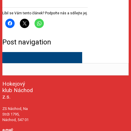
Líbil se Vám tento článek? Podpořte nás a sdílejte jej.
Post navigation
←
Konec základní části soutěže 9.tříd…
Víkendový servis výsledků mládeže
→
Hokejový
klub Náchod
z.s.
ZS Náchod, Na
Strži 1795,
Náchod, 547 01
e-mail: