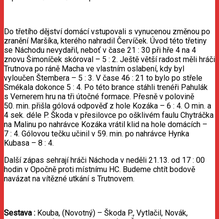
Do třetího dějství domácí vstupovali s vynucenou změnou po
zranění Maršíka, kterého nahradil Červíček. Úvod této třetiny
se Náchodu nevydařil, neboť v čase 21 : 30 při hře 4 na 4
znovu Šimoníček skóroval – 5 : 2. Ještě větší radost měli hráči
Trutnova po ráně Macha ve vlastním oslabení, kdy byl
vyloučen Štembera – 5 : 3. V čase 46 : 21 to bylo po střele
Smékala dokonce 5 : 4. Po této brance stáhli trenéři Pahulák
s Vernerem hru na tři útočné formace. Přesně v polovině
50. min. přišla gólová odpověď z hole Kozáka – 6 : 4. O min. a
4 sek. déle P. Škoda v přesilovce po ošklivém faulu Chytráčka
na Malinu po nahrávce Kozáka vrátil klid na hole domácích –
7 : 4. Gólovou tečku učinil v 59. min. po nahrávce Hynka
Kubasa – 8 : 4.
Další zápas sehrají hráči Náchoda v neděli 21.13. od 17 : 00
hodin v Opočně proti místnímu HC. Budeme chtít bodově
navázat na vítězné utkání s Trutnovem.
Sestava
:
Kouba, (Novotný) – Škoda P., Vytlačil, Novák,