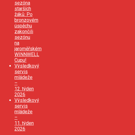
sezóna
starších
žáků: Po
bronzovém
úspěchu
zakončili
sezónu
na
jaroměřském
WINNWELL
Cupu!
Výsledkový
servis
mládeže
–
12. týden
2026
Výsledkový
servis
mládeže
–
11. týden
2026