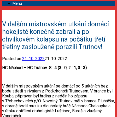
Menu
V dalším mistrovském utkání domácí
hokejisté konečně zabrali a po
chvilkovém kolapsu na počátku třetí
třetiny zaslouženě porazili Trutnov!
Posted on
21. 10. 2022
21. 10. 2022
HC Náchod – HC Trutnov 8 : 4 (3 : 0, 2 : 1, 3 : 3)
V dalším mistrovském utkání se domácí po 5 utkáních bez
bodu střetli s rivalem z Podkrkonoší Trutnovem. V brance byl
Kouba, připraven byl hrdina z nedělního zápasu
v Třebechovicích p/O. Novotný. Trutnov měl v brance Pluháčka,
v obraně tvrdil muziku dlouholetý hráč Náchoda Chaloupka a
v útoku ostřílení druholigisté Luštinec, Bureš a zkušený
Vondráček.