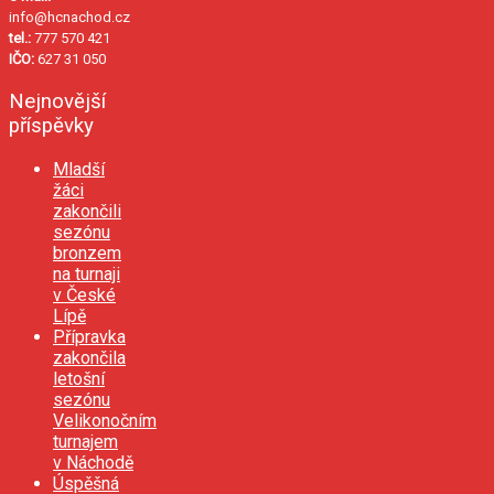
info@hcnachod.cz
tel.:
777 570 421
IČO:
627 31 050
Nejnovější
příspěvky
Mladší
žáci
zakončili
sezónu
bronzem
na turnaji
v České
Lípě
Přípravka
zakončila
letošní
sezónu
Velikonočním
turnajem
v Náchodě
Úspěšná