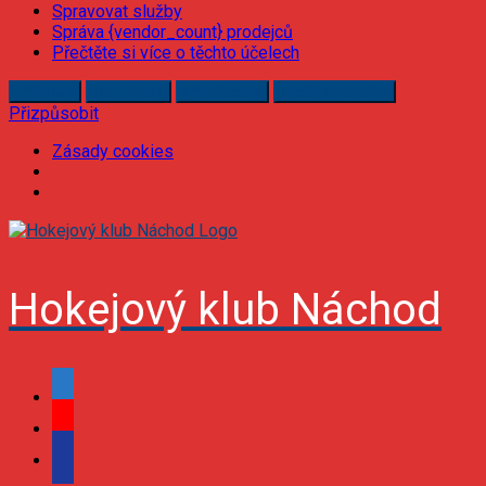
Spravovat služby
Správa {vendor_count} prodejců
Přečtěte si více o těchto účelech
Příjmout
Odmítnout
Přizpůsobit
Uložit předvolby
Přizpůsobit
Zásady cookies
Skip
to
content
Hokejový klub Náchod
facebook
youtube
podcast