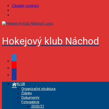
Zásady cookies
Skip
to
content
Hokejový klub Náchod
facebook
youtube
podcast
KLUB
Organizační struktura
Články
Dokumenty
Fotogalerie
2020/21