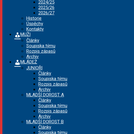
2024/25
2025/26
2026/27
Historie
Úspěchy
Kontakty
MUŽI
Články
Soupiska týmu
Rozpis zápasů
Archiv
MLÁDEŽ
JUNIOŘI
Články
Soupiska týmu
Rozpis zápasů
Archiv
MLADŠÍ DOROST A
Články
Soupiska týmu
Rozpis zápasů
Archiv
MLADŠÍ DOROST B
Články
Soupiska týmu