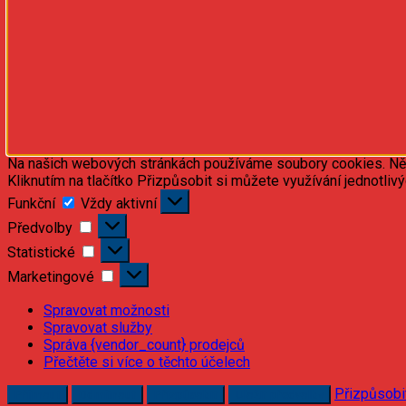
Na našich webových stránkách používáme soubory cookies. Někte
Kliknutím na tlačítko Přizpůsobit si můžete využívání jednotliv
Funkční
Funkční
Vždy aktivní
Předvolby
Předvolby
Statistické
Statistické
Marketingové
Marketingové
Spravovat možnosti
Spravovat služby
Správa {vendor_count} prodejců
Přečtěte si více o těchto účelech
Přizpůsobi
Příjmout
Odmítnout
Přizpůsobit
Uložit předvolby