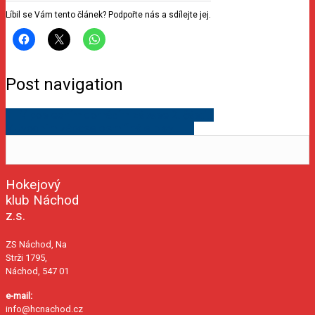
Líbil se Vám tento článek? Podpořte nás a sdílejte jej.
Post navigation
←
V posledním domácím zápase 2. části…
V úvodním zápase osmifinále play…
→
Hokejový
klub Náchod
z.s.
ZS Náchod, Na
Strži 1795,
Náchod, 547 01
e-mail:
info@hcnachod.cz