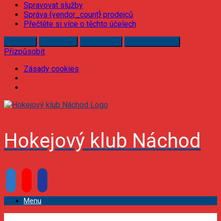
Spravovat služby
Správa {vendor_count} prodejců
Přečtěte si více o těchto účelech
Příjmout
Odmítnout
Přizpůsobit
Uložit předvolby
Přizpůsobit
Zásady cookies
Skip
to
content
Hokejový klub Náchod
facebook
youtube
podcast
Menu