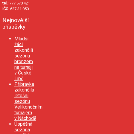
tel.:
777 570 421
IČO:
627 31 050
Nejnovější
příspěvky
Mladší
žáci
zakončili
sezónu
bronzem
na turnaji
v České
Lípě
Přípravka
zakončila
letošní
sezónu
Velikonočním
turnajem
v Náchodě
Úspěšná
sezóna