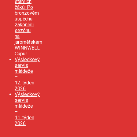
starších
žáků: Po
bronzovém
úspěchu
zakončili
sezónu
na
jaroměřském
WINNWELL
Cupu!
Výsledkový
servis
mládeže
–
12. týden
2026
Výsledkový
servis
mládeže
–
11. týden
2026