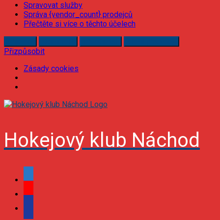
Spravovat služby
Správa {vendor_count} prodejců
Přečtěte si více o těchto účelech
Příjmout
Odmítnout
Přizpůsobit
Uložit předvolby
Přizpůsobit
Zásady cookies
Skip
to
content
Hokejový klub Náchod
facebook
youtube
podcast