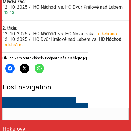
Mladší žáci:
12. 10. 2025 /
HC Náchod
vs. HC Dvůr Králové nad Labem
12 : 3
2. třída:
12. 10. 2025 /
HC Náchod
vs. HC Nová Paka
odehráno
12. 10. 2025 / HC Dvůr Králové nad Labem vs.
HC Náchod
odehráno
Líbil se Vám tento článek? Podpořte nás a sdílejte jej.
Post navigation
←
Bojovný výkon Náchoda na body…
V nedělním zápase v nevídané gólové…
→
Hokejový