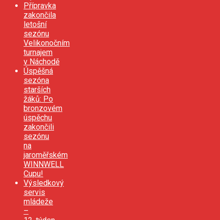
Přípravka
zakončila
letošní
sezónu
Velikonočním
turnajem
v Náchodě
Úspěšná
sezóna
starších
žáků: Po
bronzovém
úspěchu
zakončili
sezónu
na
jaroměřském
WINNWELL
Cupu!
Výsledkový
servis
mládeže
–