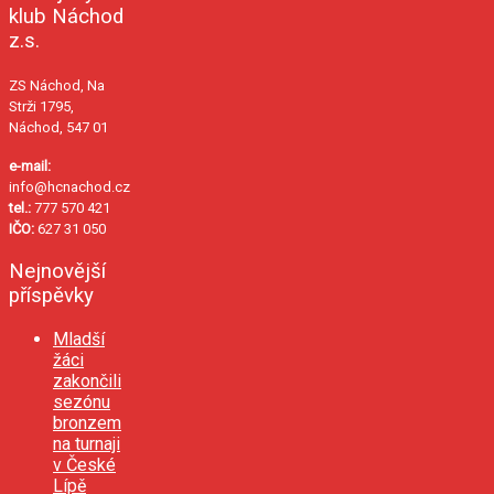
klub Náchod
z.s.
ZS Náchod, Na
Strži 1795,
Náchod, 547 01
e-mail:
info@hcnachod.cz
tel.:
777 570 421
IČO:
627 31 050
Nejnovější
příspěvky
Mladší
žáci
zakončili
sezónu
bronzem
na turnaji
v České
Lípě