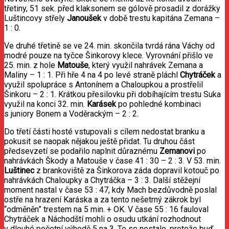
třetiny, 51 sek. před klaksonem se gólově prosadil z dorážky
Luštincovy střely
Janoušek
v době trestu kapitána Zemana –
1 : 0.
Ve druhé třetině se ve 24. min. skončila tvrdá rána Váchy od
modré pouze na tyčce Šinkorovy klece. Vyrovnání přišlo ve
25. min. z hole
Matouše
, který využil nahrávek Zemana a
Maliny – 1 : 1. Při hře 4 na 4 po levé straně pláchl
Chytráček
a
využil spolupráce s Antonínem a Chaloupkou a prostřelil
Šinkoru – 2 : 1. Krátkou přesilovku při dobíhajícím trestu Suka
využil na konci 32. min.
Karásek
po pohledné kombinaci
s juniory Bonem a Voděrackým – 2 : 2.
Do třetí části hosté vstupovali s cílem nedostat branku a
pokusit se naopak nějakou ještě přidat. Tu druhou část
předsevzetí se podařilo naplnit důraznému
Zemanovi
po
nahrávkách Škody a Matouše v čase 41 : 30 – 2 : 3. V 53. min.
Luštinec
z brankoviště za Šinkorova záda dopravil kotouč po
nahrávkách Chaloupky a Chytráčka – 3 : 3. Další stěžejní
moment nastal v čase 53 : 47, kdy Mach bezdůvodně poslal
ostře na hrazení Karáska a za tento nešetrný zákrok byl
“odměněn” trestem na 5 min. + OK. V čase 55 : 16 fauloval
Chytráček a Náchodští mohli o osudu utkání rozhodnout
v dlouhé početní výhodě 5 na 3. To se nestalo, protože buď