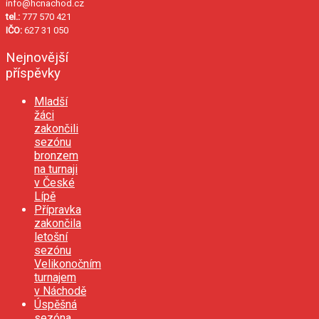
info@hcnachod.cz
tel.:
777 570 421
IČO:
627 31 050
Nejnovější
příspěvky
Mladší
žáci
zakončili
sezónu
bronzem
na turnaji
v České
Lípě
Přípravka
zakončila
letošní
sezónu
Velikonočním
turnajem
v Náchodě
Úspěšná
sezóna