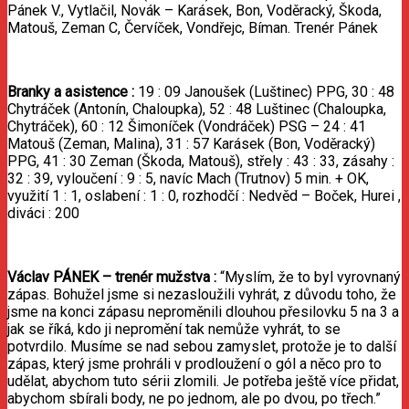
Pánek V., Vytlačil, Novák – Karásek, Bon, Voděracký, Škoda,
Matouš, Zeman C, Červíček, Vondřejc, Bíman. Trenér Pánek
Branky
a
asistence
:
19 : 09 Janoušek (Luštinec) PPG, 30 : 48
Chytráček (Antonín, Chaloupka), 52 : 48 Luštinec (Chaloupka,
Chytráček), 60 : 12 Šimoníček (Vondráček) PSG – 24 : 41
Matouš (Zeman, Malina), 31 : 57 Karásek (Bon, Voděracký)
PPG, 41 : 30 Zeman (Škoda, Matouš), střely : 43 : 33, zásahy :
32 : 39, vyloučení : 9 : 5, navíc Mach (Trutnov) 5 min. + OK,
využití 1 : 1, oslabení : 1 : 0, rozhodčí : Nedvěd – Boček, Hurei ,
diváci : 200
Václav PÁNEK
–
trenér
mužstva
:
“Myslím, že to byl vyrovnaný
zápas. Bohužel jsme si nezasloužili vyhrát, z důvodu toho, že
jsme na konci zápasu neproměnili dlouhou přesilovku 5 na 3 a
jak se říká, kdo ji nepromění tak nemůže vyhrát, to se
potvrdilo. Musíme se nad sebou zamyslet, protože je to další
zápas, který jsme prohráli v prodloužení o gól a něco pro to
udělat, abychom tuto sérii zlomili. Je potřeba ještě více přidat,
abychom sbírali body, ne po jednom, ale po dvou, po třech.”