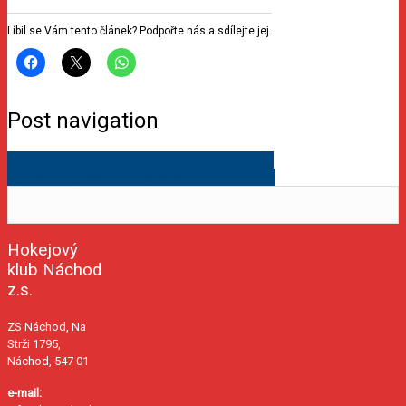
Líbil se Vám tento článek? Podpořte nás a sdílejte jej.
Post navigation
←
V nedělním zápase v nevídané gólové…
Výsledkový servis mládeže – 42. týden
→
Hokejový
klub Náchod
z.s.
ZS Náchod, Na
Strži 1795,
Náchod, 547 01
e-mail: