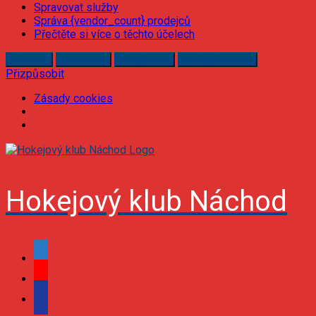
Spravovat služby
Správa {vendor_count} prodejců
Přečtěte si více o těchto účelech
Příjmout
Odmítnout
Přizpůsobit
Uložit předvolby
Přizpůsobit
Zásady cookies
Skip
to
content
Hokejový klub Náchod
facebook
youtube
podcast