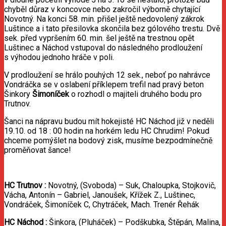
chyběl důraz v koncovce nebo zakročil výborně chytající
Novotný. Na konci 58. min. přišel ještě nedovolený zákrok
Luštince a i tato přesilovka skončila bez gólového trestu. Dvě
sek. před vypršením 60. min. šel ještě na trestnou opět
Luštinec a Náchod vstupoval do následného prodloužení
s výhodou jednoho hráče v poli.
V prodloužení se hrálo pouhých 12 sek., neboť po nahrávce
Vondráčka se v oslabení příklepem trefil nad pravý beton
Šinkory
Šimoníček
o rozhodl o majiteli druhého bodu pro
Trutnov.
Šanci na nápravu budou mít hokejisté HC Náchod již v neděli
19.10. od 18 : 00 hodin na horkém ledu HC Chrudim! Pokud
chceme pomýšlet na bodový zisk, musíme bezpodmínečně
proměňovat šance!
HC Trutnov :
Novotný, (Svoboda) – Suk, Chaloupka, Stojkovič,
Vácha, Antonín – Gabriel, Janoušek, Křížek Z., Luštinec,
Vondráček, Šimoníček C, Chytráček, Mach. Trenér Řehák
HC Náchod
:
Šinkora, (Pluháček) – Podškubka, Štěpán, Malina,