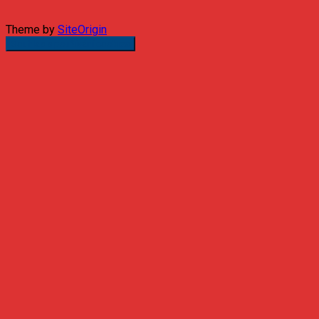
Theme by
SiteOrigin
Souhlas s používání cookies