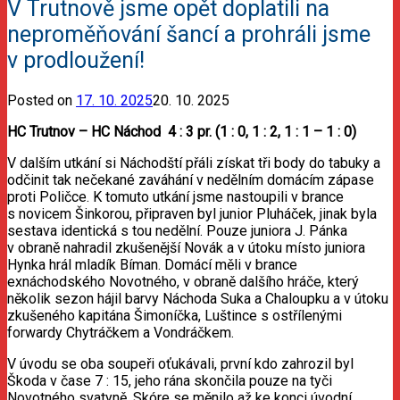
V Trutnově jsme opět doplatili na
neproměňování šancí a prohráli jsme
v prodloužení!
Posted on
17. 10. 2025
20. 10. 2025
HC Trutnov – HC Náchod 4 : 3 pr. (1 : 0, 1 : 2, 1 : 1 – 1 : 0)
V dalším utkání si Náchodští přáli získat tři body do tabuky a
odčinit tak nečekané zaváhání v nedělním domácím zápase
proti Poličce. K tomuto utkání jsme nastoupili v brance
s novicem Šinkorou, připraven byl junior Pluháček, jinak byla
sestava identická s tou nedělní. Pouze juniora J. Pánka
v obraně nahradil zkušenější Novák a v útoku místo juniora
Hynka hrál mladík Bíman. Domácí měli v brance
exnáchodského Novotného, v obraně dalšího hráče, který
několik sezon hájil barvy Náchoda Suka a Chaloupku a v útoku
zkušeného kapitána Šimoníčka, Luštince s ostřílenými
forwardy Chytráčkem a Vondráčkem.
V úvodu se oba soupeři oťukávali, první kdo zahrozil byl
Škoda v čase 7 : 15, jeho rána skončila pouze na tyči
Novotného svatyně. Skóre se měnilo až ke konci úvodní