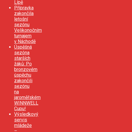
Lípě
Přípravka
zakončila
letošní
sezónu
Velikonočním
turnajem
v Náchodě
Úspěšná
sezóna
starších
žáků: Po
bronzovém
úspěchu
zakončili
sezónu
na
jaroměřském
WINNWELL
Cupu!
Výsledkový
servis
mládeže
–