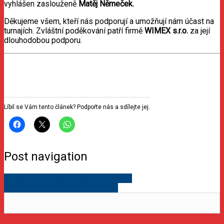
vyhlášen zaslouženě
Matěj Němeček
.
Děkujeme všem, kteří nás podporují a umožňují nám účast na
turnajích. Zvláštní poděkování patří firmě
WIMEX s.r.o.
za její
dlouhodobou podporu.
Líbil se Vám tento článek? Podpořte nás a sdílejte jej.
Post navigation
←
Ročník 2018 se zúčastnil turnaje…
Přijďte 25. ledna 2026 od 14…
→