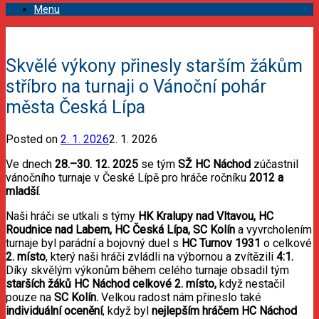
Menu
Skvělé výkony přinesly starším žákům
stříbro na turnaji o Vánoční pohár
města Česká Lípa
Posted on
2. 1. 2026
2. 1. 2026
Ve dnech
28.–30. 12. 2025
se tým
SŽ HC Náchod
zúčastnil
vánočního turnaje v České Lípě pro hráče ročníku
2012 a
mladší
.
Naši hráči se utkali s týmy
HK Kralupy nad Vltavou, HC
Roudnice nad Labem, HC Česká Lípa, SC Kolín
a vyvrcholením
turnaje byl parádní a bojovný duel s
HC Turnov 1931
o celkové
2. místo
, který naši hráči zvládli na výbornou a zvítězili
4:1.
Díky skvělým výkonům během celého turnaje obsadil tým
starších žáků HC Náchod celkové 2. místo
,
když nestačil
pouze na
SC Kolín
.
Velkou radost nám přineslo také
individuální ocenění
, když byl
nejlepším hráčem HC Náchod