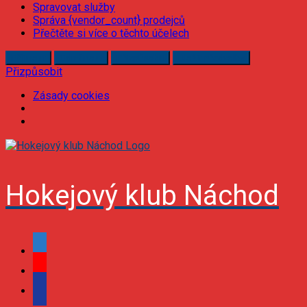
Spravovat služby
Správa {vendor_count} prodejců
Přečtěte si více o těchto účelech
Příjmout
Odmítnout
Přizpůsobit
Uložit předvolby
Přizpůsobit
Zásady cookies
Skip
to
content
Hokejový klub Náchod
facebook
youtube
podcast