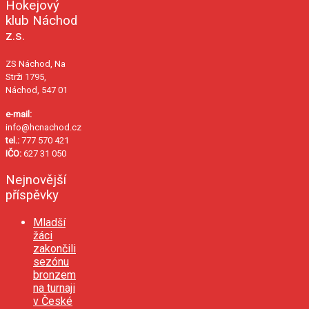
Hokejový
klub Náchod
z.s.
ZS Náchod, Na
Strži 1795,
Náchod, 547 01
e-mail:
info@hcnachod.cz
tel.:
777 570 421
IČO:
627 31 050
Nejnovější
příspěvky
Mladší
žáci
zakončili
sezónu
bronzem
na turnaji
v České