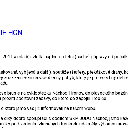
IE HCN
í 2011 a mladší, vlétla naplno do letní (suché) přípravy od počá
kovaná, vybíjená a další), soutěže (štafety, překážkové dráhy, hod
y a se zaměření na všeobecný pohyb, který je pro všechny děti v
ladu.
čkové brusle na cyklostezku Náchod-Hronov, do plaveckého bazén
 prožití sportovní zábavy, do které se zapojili i rodiče.
, o které jsme vás již informovali na našem webu.
dě a díky dobré spolupráci s oddílem SKP JUDO Náchod, jsme kaž
ninky pod vedením zkušených trenérek juda měly výbornou úroveň