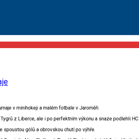
aje
turnaje v minihokeji a malém fotbale v Jaroměři.
 Tygrů z Liberce, ale i po perfektním výkonu a snaze podlehli HC 
ej se spoustou gólů a obrovskou chutí po výhře.