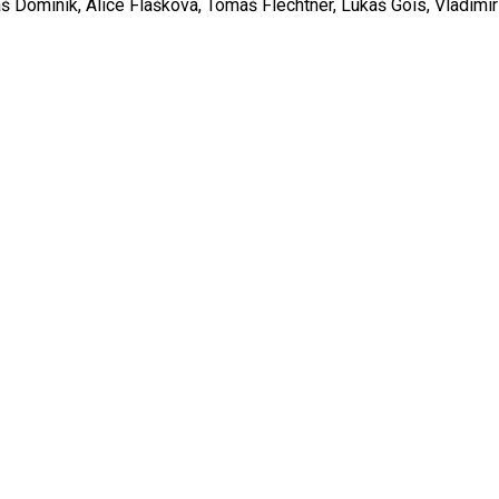
 Dominik, Alice Flašková, Tomáš Flechtner, Lukáš Gois, Vladimír