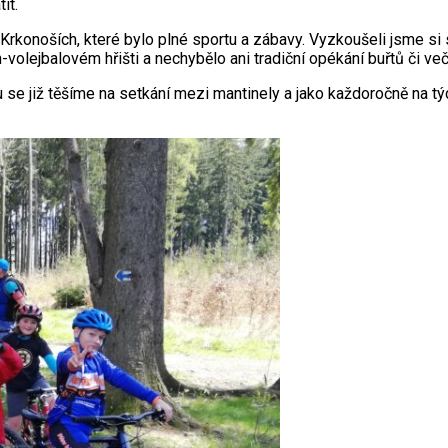
it.
rkonoších, které bylo plné sportu a zábavy. Vyzkoušeli jsme si s
h-volejbalovém hřišti a nechybělo ani tradiční opékání buřtů či več
u se již těšíme na setkání mezi mantinely a jako každoročně na tý