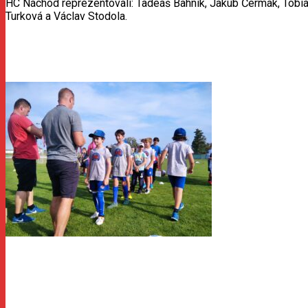
HC Náchod reprezentovali: Tadeáš Bahník, Jakub Čermák, Tobiáš
Turková a Václav Stodola.