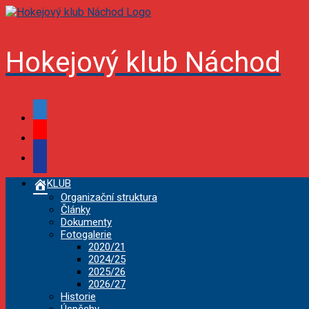
Skip
to
content
Hokejový klub Náchod
facebook
youtube
podcast
KLUB
Organizační struktura
Články
Dokumenty
Fotogalerie
2020/21
2024/25
2025/26
2026/27
Historie