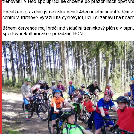
trénování. V této spolupráci se chceme po prázdninách opět vrát
Počátkem prázdnin jsme uskutečnili 4denní letní soustředění v K
centru v Trutnově, vyrazili na cyklovýlet, užili si zábavu na beac
Během července mají hráči individuální tréninkový plán a v srpn
sportovně-kulturní akce pořádané HCN.