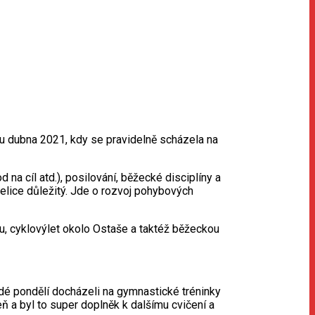
tku dubna 2021, kdy se pravidelně scházela na
 na cíl atd.), posilování, běžecké disciplíny a
elice důležitý. Jde o rozvoj pohybových
u, cyklovýlet okolo Ostaše a taktéž běžeckou
dé pondělí docházeli na gymnastické tréninky
 a byl to super doplněk k dalšímu cvičení a