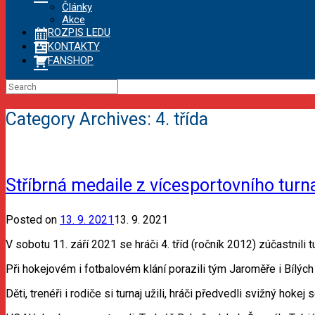
Články
Akce
ROZPIS LEDU
KONTAKTY
FANSHOP
Search
for:
Category Archives:
4. třída
Stříbrná medaile z vícesportovního turn
Posted on
13. 9. 2021
13. 9. 2021
V sobotu 11. září 2021 se hráči 4. tříd (ročník 2012) zúčastnili 
Při hokejovém i fotbalovém klání porazili tým Jaroměře i Bílých
Děti, trenéři i rodiče si turnaj užili, hráči předvedli svižný hok