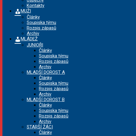
Úspěchy
Kontakty
MUŽI
Články
Soupiska týmu
Rozpis zápasů
Archiv
MLÁDEŽ
JUNIOŘI
Články
Soupiska týmu
Rozpis zápasů
Archiv
MLADŠÍ DOROST A
Články
Soupiska týmu
Rozpis zápasů
Archiv
MLADŠÍ DOROST B
Články
Soupiska týmu
Rozpis zápasů
Archiv
STARŠÍ ŽÁCI
Články