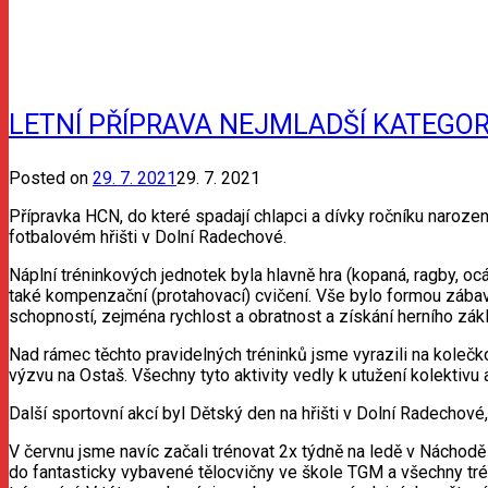
LETNÍ PŘÍPRAVA NEJMLADŠÍ KATEGOR
Posted on
29. 7. 2021
29. 7. 2021
Přípravka HCN, do které spadají chlapci a dívky ročníku narozen
fotbalovém hřišti v Dolní Radechové.
Náplní tréninkových jednotek byla hlavně hra (kopaná, ragby, ocás
také kompenzační (protahovací) cvičení. Vše bylo formou zábav
schopností, zejména rychlost a obratnost a získání herního zák
Nad rámec těchto pravidelných tréninků jsme vyrazili na kole
výzvu na Ostaš. Všechny tyto aktivity vedly k utužení kolektivu a
Další sportovní akcí byl Dětský den na hřišti v Dolní Radechové
V červnu jsme navíc začali trénovat 2x týdně na ledě v Nácho
do fantasticky vybavené tělocvičny ve škole TGM a všechny tré