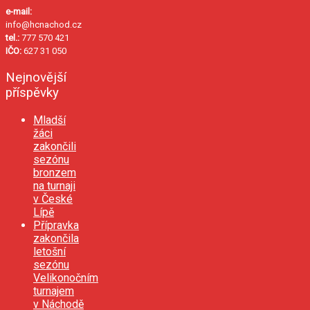
e-mail:
info@hcnachod.cz
tel.:
777 570 421
IČO:
627 31 050
Nejnovější
příspěvky
Mladší
žáci
zakončili
sezónu
bronzem
na turnaji
v České
Lípě
Přípravka
zakončila
letošní
sezónu
Velikonočním
turnajem
v Náchodě