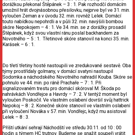
dorážkou překonal Štěpánek – 3 : 1. Pak rozhodčí domácím
umožnil hrát dvojnásobnou přesilovku, nejprve byl ve 31. min.
vyloučen Zeman a v úvodu 32. min. rovněž Lelek. Domácí
touto nabídkou nepohrdli a v půli 32. min. navýšili bombou
skóre Nepokojem – 4 : 1. Ve 34. min. se z dorážky prosadil
Štěpánek, když svou vlastní ránu poslal backhandem za
Novotného – 5 : 1. Třetinové skóre stanovil na konci 35. min.
Karásek – 6 : 1.
Do třetí třetiny hosté nastoupili ve zredukované sestavě. Oba
týmy prostřídaly golmany, v domácí svatyni nastoupil
Sodomka a náchodského Novotného nahradil Kouba. Skóre se
pohnulo ve 44. min. po ráně Prachaře – 7 : 1. Při
signalizovaném trestu pro domácí skóroval M. Škoda po
nahrávkách Vondřejce a Havrdy – 7 : 2. V tentýž moment byl
vyloučen Poskočil. Ve vlastním oslabení dovršil svůj hattrick
Nepokoj – 8 : 2. Konečné skóre stanovil ve vlastním oslabení
při vyloučení Nováka v 57. min. Vondřejc, když mu asistoval
Lelek – 8 : 3.
Příští utkání sehrají Náchodští ve středu 30.11. od 10 : 00
hodin s týmem HC trutnov. Budeme se snažit soupeři vrátit