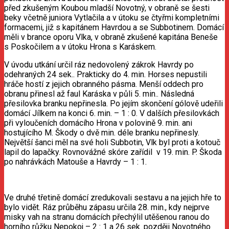
před zkušeným Koubou mladší Novotný, v obraně se šesti
beky včetně juniora Vytlačila a v útoku se čtyřmi kompletními
formacemi, již s kapitánem Havrdou a se Subbotinem. Domácí
měli v brance oporu Vlka, v obraně zkušené kapitána Beneše
s Poskočilem a v útoku Hrona s Karáskem.
V úvodu utkání určil ráz nedovolený zákrok Havrdy po
odehraných 24 sek.. Prakticky do 4. min. Horses nepustili
hráče hostí z jejich obranného pásma. Menší oddech pro
obranu přinesl až faul Karáska v půli 5. min.. Následná
přesilovka branku nepřinesla. Po jejím skončení gólově udeřili
domácí Jílkem na konci 6. min. – 1 : 0. V dalších přesilovkách
při vyloučeních domácího Hrona v polovině 9. min. ani
hostujícího M. Škody o dvě min. déle branku nepřinesly.
Největší šanci měl na své holi Subbotin, Vlk byl proti a kotouč
lapil do lapačky. Rovnovážné skóre zařídil v 19. min. P. Škoda
po nahrávkách Matouše a Havrdy – 1 : 1.
Ve druhé třetině domácí zredukovali sestavu a na jejich hře to
bylo vidět. Ráz průběhu zápasu určila 28. min., kdy nejprve
misky vah na stranu domácích přechýlil utěšenou ranou do
horního růžku Nepokoj – 2 : 1 a 26 sek. později Novotného