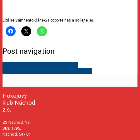
Líbil se Vám tento článek? Podpořte nás a sdílejte jej.
Post navigation
←
Náborová akce Pojď hrát hokej…
V dalším mistrovském utkání domácí…
→
Hokejový
klub Náchod
z.s.
ZS Náchod, Na
Strži 1795,
Náchod, 547 01