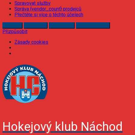
Spravovat služby
Správa {vendor_count} prodejců
Přečtěte si více o těchto účelech
Příjmout
Odmítnout
Přizpůsobit
Uložit předvolby
Přizpůsobit
Zásady cookies
Skip
to
content
Hokejový klub Náchod