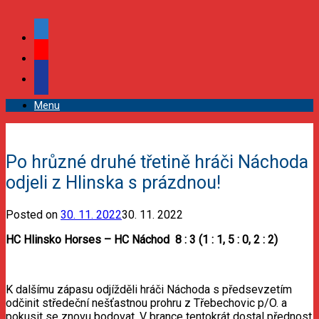
facebook
youtube
podcast
Menu
Po hrůzné druhé třetině hráči Náchoda
odjeli z Hlinska s prázdnou!
Posted on
30. 11. 2022
30. 11. 2022
HC Hlinsko Horses – HC Náchod 8 : 3 (1 : 1, 5 : 0, 2 : 2)
K dalšímu zápasu odjížděli hráči Náchoda s předsevzetím
odčinit středeční nešťastnou prohru z Třebechovic p/O. a
pokusit se znovu bodovat. V brance tentokrát dostal přednost