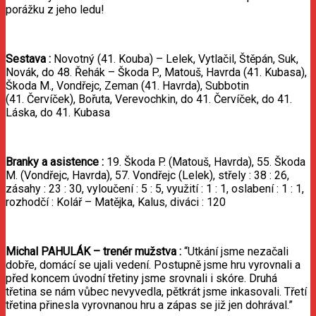
porážku z jeho ledu!
Sestava
:
Novotný (41. Kouba) – Lelek, Vytlačil, Štěpán, Suk,
Novák, do 48. Řehák – Škoda P., Matouš, Havrda (41. Kubasa),
Škoda M., Vondřejc, Zeman (41. Havrda), Subbotin
(41. Červíček), Bořuta, Verevochkin, do 41. Červíček, do 41.
Láska, do 41. Kubasa
Branky
a
asistence
:
19. Škoda P. (Matouš, Havrda), 55. Škoda
M. (Vondřejc, Havrda), 57. Vondřejc (Lelek), střely : 38 : 26,
zásahy : 23 : 30, vyloučení : 5 : 5, využití : 1 : 1, oslabení : 1 : 1,
rozhodčí : Kolář – Matějka, Kalus, diváci : 120
Michal
PAHULÁK
–
trenér
mužstva
:
“Utkání jsme nezačali
dobře, domácí se ujali vedení. Postupně jsme hru vyrovnali a
před koncem úvodní třetiny jsme srovnali i skóre. Druhá
třetina se nám vůbec nevyvedla, pětkrát jsme inkasovali. Třetí
třetina přinesla vyrovnanou hru a zápas se již jen dohrával.”