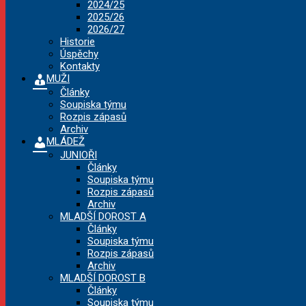
2024/25
2025/26
2026/27
Historie
Úspěchy
Kontakty
MUŽI
Články
Soupiska týmu
Rozpis zápasů
Archiv
MLÁDEŽ
JUNIOŘI
Články
Soupiska týmu
Rozpis zápasů
Archiv
MLADŠÍ DOROST A
Články
Soupiska týmu
Rozpis zápasů
Archiv
MLADŠÍ DOROST B
Články
Soupiska týmu