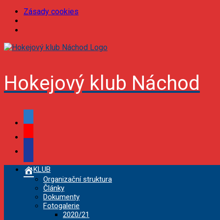
Zásady cookies
Skip
to
content
Hokejový klub Náchod
facebook
youtube
podcast
KLUB
Organizační struktura
Články
Dokumenty
Fotogalerie
2020/21