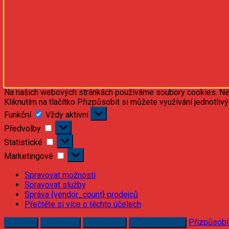
Na našich webových stránkách používáme soubory cookies. Někte
Kliknutím na tlačítko Přizpůsobit si můžete využívání jednotliv
Funkční
Funkční
Vždy aktivní
Předvolby
Předvolby
Statistické
Statistické
Marketingové
Marketingové
Spravovat možnosti
Spravovat služby
Správa {vendor_count} prodejců
Přečtěte si více o těchto účelech
Přizpůsobi
Příjmout
Odmítnout
Přizpůsobit
Uložit předvolby