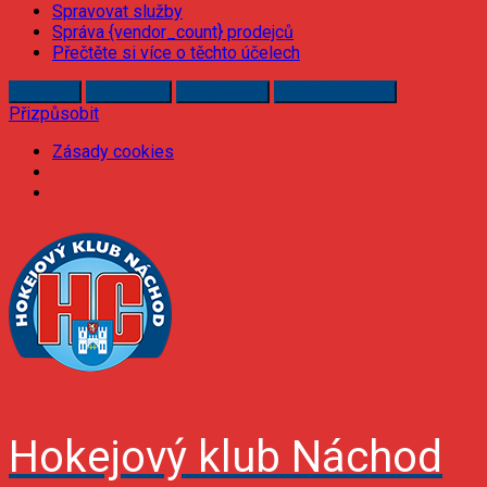
Spravovat služby
Správa {vendor_count} prodejců
Přečtěte si více o těchto účelech
Příjmout
Odmítnout
Přizpůsobit
Uložit předvolby
Přizpůsobit
Zásady cookies
Skip
to
content
Hokejový klub Náchod