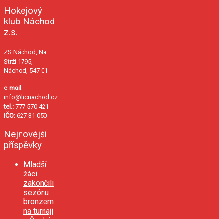
Hokejový
klub Náchod
z.s.
ZS Náchod, Na
Strži 1795,
Náchod, 547 01
e-mail:
info@hcnachod.cz
tel.:
777 570 421
IČO:
627 31 050
Nejnovější
příspěvky
Mladší
žáci
zakončili
sezónu
bronzem
na turnaji