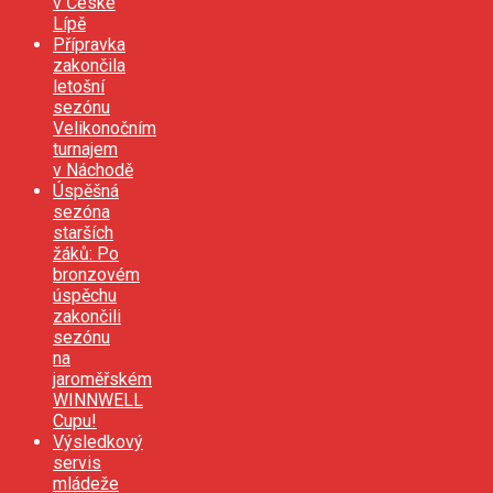
v České
Lípě
Přípravka
zakončila
letošní
sezónu
Velikonočním
turnajem
v Náchodě
Úspěšná
sezóna
starších
žáků: Po
bronzovém
úspěchu
zakončili
sezónu
na
jaroměřském
WINNWELL
Cupu!
Výsledkový
servis
mládeže