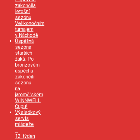
zakončila
letošní
sezónu
Velikonočním
turnajem
v Náchodě
Úspěšná
sezóna
starších
žáků: Po
bronzovém
úspěchu
zakončili
sezónu
na
jaroměřském
WINNWELL
Cupu!
Výsledkový
servis
mládeže
–
12. týden