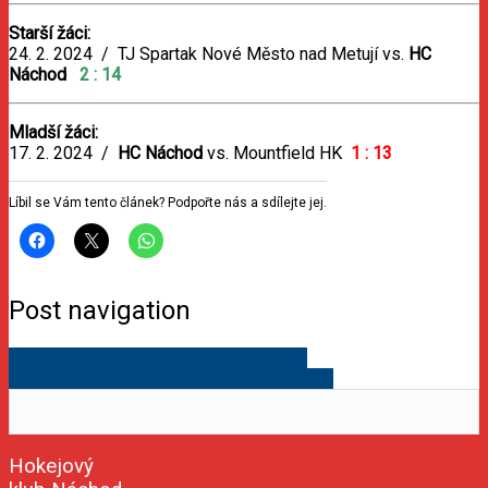
Starší žáci:
24. 2. 2024 / TJ Spartak Nové Město nad Metují vs.
HC
Náchod
2
: 14
Mladší žáci:
17. 2. 2024 /
HC Náchod
vs. Mountfield HK
1 : 13
Líbil se Vám tento článek? Podpořte nás a sdílejte jej.
Post navigation
←
V posledním zápase základní části…
V tradičním okresním derby v Jaroměři…
→
Hokejový