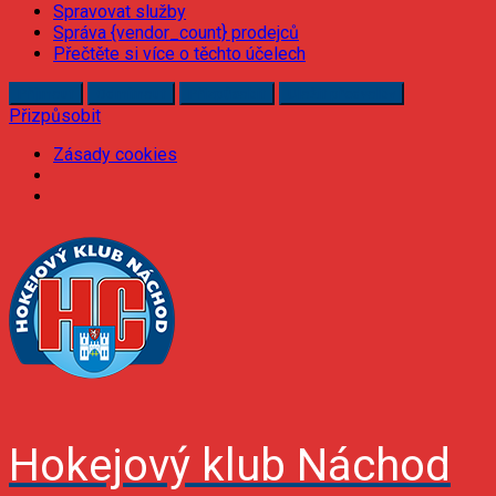
Spravovat služby
Správa {vendor_count} prodejců
Přečtěte si více o těchto účelech
Příjmout
Odmítnout
Přizpůsobit
Uložit předvolby
Přizpůsobit
Zásady cookies
Skip
to
content
Hokejový klub Náchod