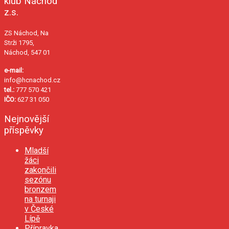
klub Náchod
z.s.
ZS Náchod, Na
Strži 1795,
Náchod, 547 01
e-mail:
info@hcnachod.cz
tel.:
777 570 421
IČO:
627 31 050
Nejnovější
příspěvky
Mladší
žáci
zakončili
sezónu
bronzem
na turnaji
v České
Lípě
Přípravka